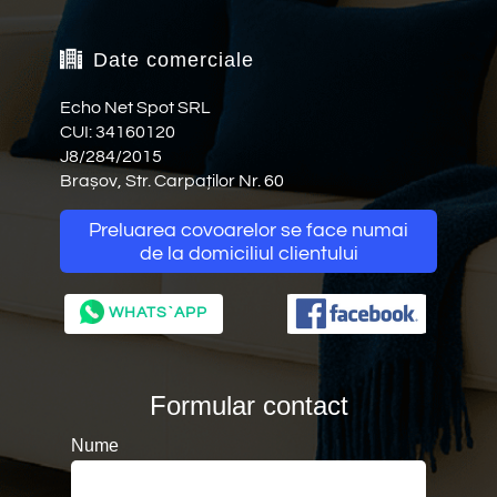
Date comerciale
Echo Net Spot SRL
CUI: 34160120
J8/284/2015
Brașov, Str. Carpaților Nr. 60
Preluarea covoarelor se face numai
0368463619
de la domiciliul clientului
0727488188
WHATS`APP
Formular contact
Nume