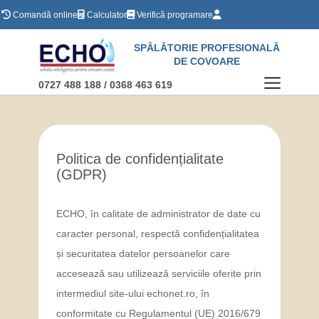
Comandă online
Calculator
Verifică programare
SPĂLĂTORIE PROFESIONALĂ
Acasă
DE COVOARE
Tarife
0727 488 188 / 0368 463 619
Contact
Mai multe
Politica de confidențialitate
(GDPR)
ECHO, în calitate de administrator de date cu
caracter personal, respectă confidențialitatea
și securitatea datelor persoanelor care
accesează sau utilizează serviciile oferite prin
intermediul site-ului echonet.ro, în
conformitate cu Regulamentul (UE) 2016/679