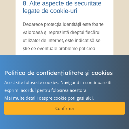
8. ​Alte aspecte de securitate
legate de cookie-uri
Deoarece protecția identității este foarte
valoroasă și reprezintă dreptul fiecărui
utilizator de internet, este indicat să se
știe ce eventuale probleme pot crea
cookie-urile. Pentru că, prin intermediul
lor, se transmit în mod constant, în
Politica de confidențialitate și cookies
ambele sensuri, informații între browser
și website, dacă un atacator sau o
Acest site foloseste cookies. Navigand in continuare iti
persoană neautorizată intervine în
exprimi acordul pentru folosirea acestora.
parcursul de transmitere a datelor,
aici
Mai multe detalii despre cookie poti gasi
.
informațiile conținute de cookie pot fi
Confirma
interceptate. Deși foarte rar, acest lucru
se poate întâmpla dacă browserul se