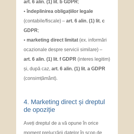
art. 6 alin. (1) lit. b GDPR
;
•
îndeplinirea obligațiilor legale
(contabile/fiscale) –
art. 6 alin. (1) lit. c
GDPR
;
•
marketing direct limitat
(ex. informări
ocazionale despre servicii similare) –
art. 6 alin. (1) lit. f GDPR
(interes legitim)
și, după caz,
art. 6 alin. (1) lit. a GDPR
(consimțământ).
4. Marketing direct și dreptul
de opoziție
Aveți dreptul de a vă opune în orice
moment prelucrării datelor în scop de